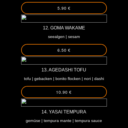
Hoso Maki
5.90 €
Ura Maki
12. GOMA WAKAME
Daizu Fancy Rolls
seealgen | sesam
Crunchy Rolls
6.50 €
Sashimi
13. AGEDASHI TOFU
Daizu Special Combos
tofu | gebacken | bonito flocken | nori | dashi
Special Veggie
10.90 €
Noodles
14. YASAI TEMPURA
All about Duck
gemüse | tempura mante | tempura sauce
Beef Beef Beef