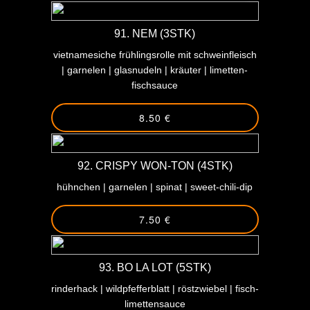
91. NEM (3STK)
vietnamesiche frühlingsrolle mit schweinfleisch
| garnelen | glasnudeln | kräuter | limetten-
fischsauce
8.50 €
92. CRISPY WON-TON (4STK)
hühnchen | garnelen | spinat | sweet-chili-dip
7.50 €
93. BO LA LOT (5STK)
rinderhack | wildpfefferblatt | röstzwiebel | fisch-
limettensauce