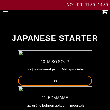
MO. - FR.: 11:30 - 14:30 UHR - 
☰
0
Japanese Starter
-
Vietnamese Starters
JAPANESE STARTER
Soups
Daizu Ramen
10. MISO SOUP
Salads
miso | wakame-algen | frühlingszwiebeln
5.90 €
Dumplings
Poki Bowls
11. EDAMAME
Nigiri Sushi
jap. grüne bohnen gekocht | meersalz