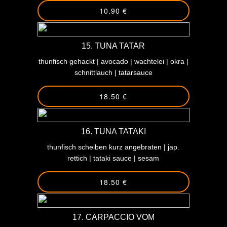
10.90 €
All about Chicken
Fisch & Seafood
15. TUNA TATAR
thunfisch gehackt | avocado | wachtelei | okra |
Veggie Lovers
schnittlauch | tatarsauce
Kindermenü
18.50 €
16. TUNA TATAKI
thunfisch scheiben kurz angebraten | jap.
rettich | tataki sauce | sesam
18.50 €
17. CARPACCIO VOM